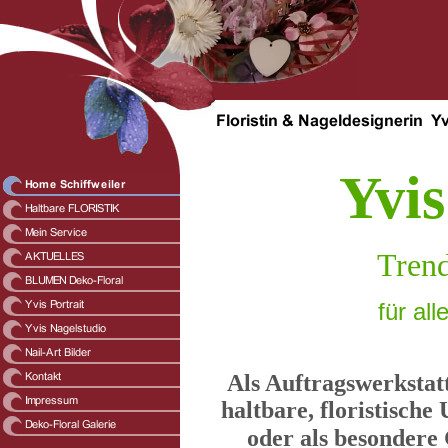
Y
vi
Trend
für al
Als Auftragswerkstat
haltbare, floristisch
oder als besondere