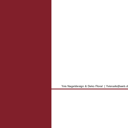
Yvis Nageldesign & Deko Floral | Yvisnails@web.