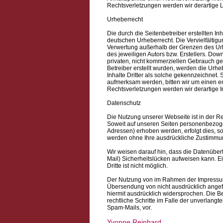
Rechtsverletzungen werden wir derartige 
Urheberrecht
Die durch die Seitenbetreiber erstellten I
deutschen Urheberrecht. Die Vervielfältigu
Verwertung außerhalb der Grenzen des Urh
des jeweiligen Autors bzw. Erstellers. Dow
privaten, nicht kommerziellen Gebrauch gest
Betreiber erstellt wurden, werden die Urhe
Inhalte Dritter als solche gekennzeichnet.
aufmerksam werden, bitten wir um einen 
Rechtsverletzungen werden wir derartige 
Datenschutz
Die Nutzung unserer Webseite ist in der
Soweit auf unseren Seiten personenbezoge
Adressen) erhoben werden, erfolgt dies, sow
werden ohne Ihre ausdrückliche Zustimmun
Wir weisen darauf hin, dass die Datenübert
Mail) Sicherheitslücken aufweisen kann. Ei
Dritte ist nicht möglich.
Der Nutzung von im Rahmen der Impressumsp
Übersendung von nicht ausdrücklich angef
hiermit ausdrücklich widersprochen. Die Be
rechtliche Schritte im Falle der unverlan
Spam-Mails, vor.
Yvonne Reinhard