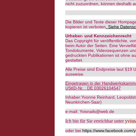
nicht zuzuordnen, können deshalb au
Die Bilder und Texte dieser Hompag
kopieren ist verboten
. Siehe Datensc
Urheber- und Kennzeichenrecht
Das Copyright für veröffentlichte, vom
beim Autor der Seiten. Eine Vervielf
Tondokumente, Videosequenzen und 
gedruckten Publikationen ist ohne a
gestattet.
Alle Preise sind Endpreise laut §19
ausweise.
Eingetragen in der Handwerkskamm
UStID-Nr. : DE 03026104547
Inhaber:Yvonne Reinhard, Leopoldstr
Neunkirchen-Saar)
e-mail: Yvisnails@web.de
Ich bin für Sie erreichbar unter
yvisn
oder bei
https://www.facebook.com/y