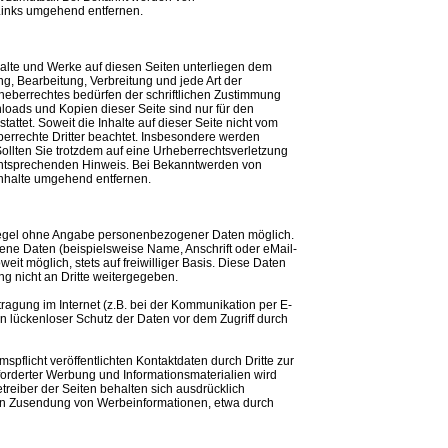
Links umgehend entfernen.
nhalte und Werke auf diesen Seiten unterliegen dem
ng, Bearbeitung, Verbreitung und jede Art der
eberrechtes bedürfen der schriftlichen Zustimmung
nloads und Kopien dieser Seite sind nur für den
attet. Soweit die Inhalte auf dieser Seite nicht vom
berrechte Dritter beachtet. Insbesondere werden
 Sollten Sie trotzdem auf eine Urheberrechtsverletzung
entsprechenden Hinweis. Bei Bekanntwerden von
Inhalte umgehend entfernen.
 Regel ohne Angabe personenbezogener Daten möglich.
ne Daten (beispielsweise Name, Anschrift oder eMail-
eit möglich, stets auf freiwilliger Basis. Diese Daten
g nicht an Dritte weitergegeben.
ragung im Internet (z.B. bei der Kommunikation per E-
n lückenloser Schutz der Daten vor dem Zugriff durch
flicht veröffentlichten Kontaktdaten durch Dritte zur
orderter Werbung und Informationsmaterialien wird
treiber der Seiten behalten sich ausdrücklich
gten Zusendung von Werbeinformationen, etwa durch