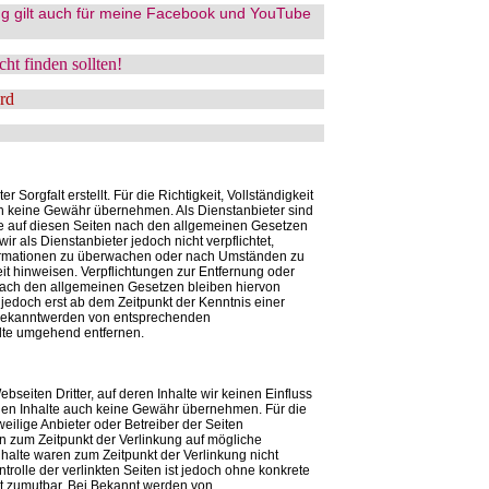
g gilt auch für meine Facebook und YouTube
ht finden sollten!
rd
 Sorgfalt erstellt. Für die Richtigkeit, Vollständigkeit
och keine Gewähr übernehmen. Als Dienstanbieter sind
te auf diesen Seiten nach den allgemeinen Gesetzen
ir als Dienstanbieter jedoch nicht verpflichtet,
formationen zu überwachen oder nach Umständen zu
eit hinweisen. Verpflichtungen zur Entfernung oder
nach den allgemeinen Gesetzen bleiben hiervon
 jedoch erst ab dem Zeitpunkt der Kenntnis einer
 Bekanntwerden von entsprechenden
lte umgehend entfernen.
seiten Dritter, auf deren Inhalte wir keinen Einfluss
den Inhalte auch keine Gewähr übernehmen. Für die
jeweilige Anbieter oder Betreiber der Seiten
en zum Zeitpunkt der Verlinkung auf mögliche
halte waren zum Zeitpunkt der Verlinkung nicht
trolle der verlinkten Seiten ist jedoch ohne konkrete
ht zumutbar. Bei Bekannt werden von