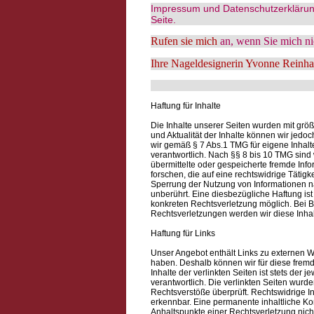
Impressum und Datenschutzerklärun
Seite.
Rufen sie mich
an, wenn Sie mich nic
Ihre Nageldesignerin Yvonne Reinha
Haftung für Inhalte
Die Inhalte unserer Seiten wurden mit größter
und Aktualität der Inhalte können wir jed
wir gemäß § 7 Abs.1 TMG für eigene Inhal
verantwortlich. Nach §§ 8 bis 10 TMG sind w
übermittelte oder gespeicherte fremde In
forschen, die auf eine rechtswidrige Tätigk
Sperrung der Nutzung von Informationen 
unberührt. Eine diesbezügliche Haftung ist
konkreten Rechtsverletzung möglich. Bei
Rechtsverletzungen werden wir diese Inha
Haftung für Links
Unser Angebot enthält Links zu externen Web
haben. Deshalb können wir für diese frem
Inhalte der verlinkten Seiten ist stets der 
verantwortlich. Die verlinkten Seiten wurd
Rechtsverstöße überprüft. Rechtswidrige In
erkennbar. Eine permanente inhaltliche Kon
Anhaltspunkte einer Rechtsverletzung nic